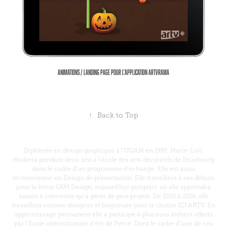
Animations / Landing page pour l’application ARTVRAMA
↑
Back to Top
Diplômée en design graphique à l’UQAM en 1997, Marie-Loïc
étudiera pendant deux ans à l’école des arts décoratifs de Strasbourg
dans le cadre d’un programme d’échange. Elle est aussi
technicienne en Design de présentation. Elle travaillera à ses débuts
pour la firme GSM Design, aujourd’hui gsmprjct, où elle apprendra
autant à concevoir qu’à gérer de gros projets. De 2001 à 2016, elle
travaillera comme designer et blogueuse pour la chaîne ICI ARTV. En
apprentissage permanent elle a participé à plusieurs ateliers offerts
par l’École internationale d’été de Percé. Dans le cadre d’une de ces