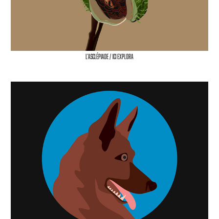
l’Asclépiade / Ici Explora