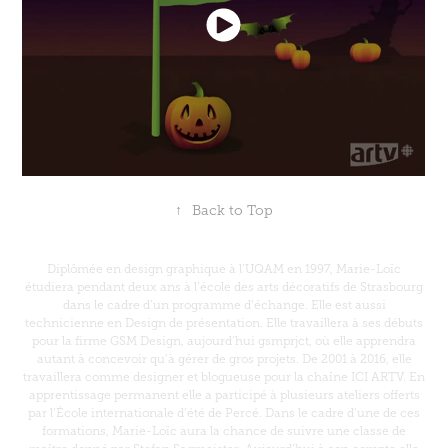
↑
Back to Top
Diplômée en design graphique à l’UQAM en 1997, Marie-Loïc
étudiera pendant deux ans à l’école des arts décoratifs de Strasbourg
dans le cadre d’un programme d’échange. Elle est aussi
technicienne en Design de présentation. Elle travaillera à ses débuts
pour la firme GSM Design, aujourd’hui gsmprjct, où elle apprendra
autant à concevoir qu’à gérer de gros projets. De 2001 à 2016, elle
travaillera comme designer et blogueuse pour la chaîne ICI ARTV. En
apprentissage permanent elle a participé à plusieurs ateliers offerts
par l’École internationale d’été de Percé. Dans le cadre d’une de ces
formations, Marie-Loïc aura la chance de suivre une classe de