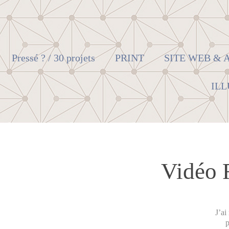
Pressé ? / 30 projets
PRINT
SITE WEB & 
ILL
Vidéo 
J’ai
p