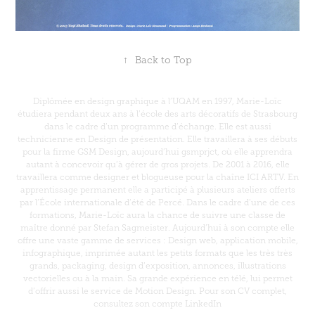
↑
Back to Top
Diplômée en design graphique à l’UQAM en 1997, Marie-Loïc
étudiera pendant deux ans à l’école des arts décoratifs de Strasbourg
dans le cadre d’un programme d’échange. Elle est aussi
technicienne en Design de présentation. Elle travaillera à ses débuts
pour la firme GSM Design, aujourd’hui gsmprjct, où elle apprendra
autant à concevoir qu’à gérer de gros projets. De 2001 à 2016, elle
travaillera comme designer et blogueuse pour la chaîne ICI ARTV. En
apprentissage permanent elle a participé à plusieurs ateliers offerts
par l’École internationale d’été de Percé. Dans le cadre d’une de ces
formations, Marie-Loïc aura la chance de suivre une classe de
maître donné par Stefan Sagmeister. Aujourd’hui à son compte elle
offre une vaste gamme de services : Design web, application mobile,
infographique, imprimée autant les petits formats que les très très
grands, packaging, design d’exposition, annonces, illustrations
vectorielles ou à la main. Sa grande expérience en télé, lui permet
d’offrir aussi le service de Motion Design. Pour son CV complet,
consultez son compte LinkedIn