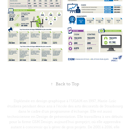
↑
Back to Top
Diplômée en design graphique à l’UQAM en 1997, Marie-Loïc
étudiera pendant deux ans à l’école des arts décoratifs de Strasbourg
dans le cadre d’un programme d’échange. Elle est aussi
technicienne en Design de présentation. Elle travaillera à ses débuts
pour la firme GSM Design, aujourd’hui gsmprjct, où elle apprendra
autant à concevoir qu’à gérer de gros projets. De 2001 à 2016, elle