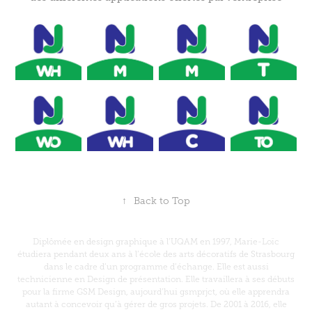
↑
Back to Top
Diplômée en design graphique à l’UQAM en 1997, Marie-Loïc
étudiera pendant deux ans à l’école des arts décoratifs de Strasbourg
dans le cadre d’un programme d’échange. Elle est aussi
technicienne en Design de présentation. Elle travaillera à ses débuts
pour la firme GSM Design, aujourd’hui gsmprjct, où elle apprendra
autant à concevoir qu’à gérer de gros projets. De 2001 à 2016, elle