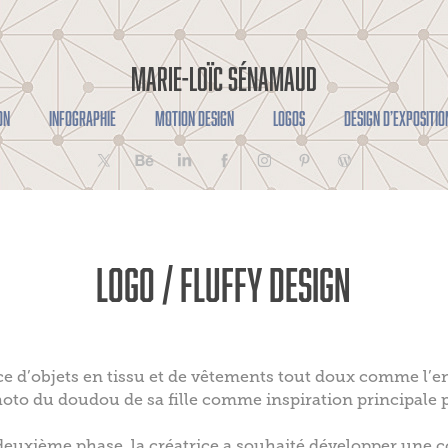
MARIE-LOÏC SÉNAMAUD
ON
INFOGRAPHIE
MOTION DESIGN
LOGOS
DESIGN D’EXPOSITIO
LOGO / FLUFFY DESIGN
ice d’objets en tissu et de vêtements tout doux comme l’
photo du doudou de sa fille comme inspiration principale 
deuxième phase, la créatrice a souhaité développer une c