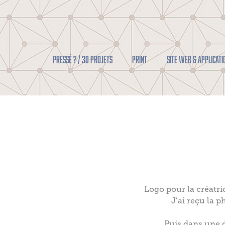
Pressé ? / 30 projets
PRINT
SITE WEB & APPLICATI
Logo pour la créatr
J’ai reçu la 
Puis dans une 