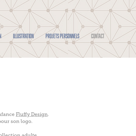
N
ILLUSTRATION
PROJETS PERSONNELS
CONTACT
enfance
Fluffy Design
.
pour son logo.
ollection
adulte