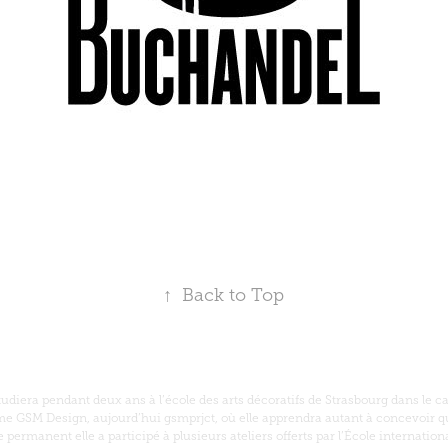
↑
Back to Top
diera pendant deux ans à l’école des arts décoratifs de Strasbourg dans le 
irme GSM Design, aujourd’hui gsmprjct, où elle apprendra autant à concevoir qu
permanent elle a participé à plusieurs ateliers offerts par l’École internation