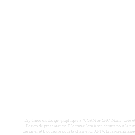
Diplômée en design graphique à l’UQAM en 1997, Marie-Loïc étu
Design de présentation. Elle travaillera à ses débuts pour la f
designer et blogueuse pour la chaîne ICI ARTV. En apprentissage 