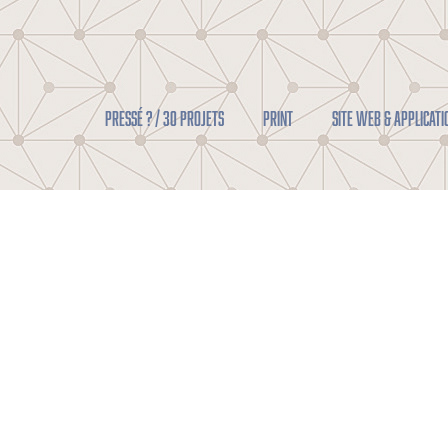
Pressé ? / 30 projets
PRINT
SITE WEB & APPLICATI