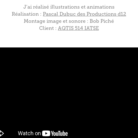
J’ai réalisé illustrations et animations
Réalisation :
Pascal Dubuc des Productions d12
Montage image et sonore : Bob Piché
Client :
AQTIS 514 IATSE