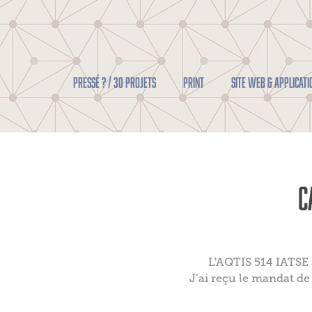
Pressé ? / 30 projets
PRINT
SITE WEB & APPLICATI
C
L'AQTIS 514 IATSE a
J’ai reçu le mandat de 