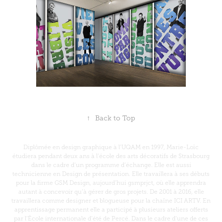
↑
Back to Top
Diplômée en design graphique à l’UQAM en 1997, Marie-Loïc
étudiera pendant deux ans à l’école des arts décoratifs de Strasbourg
dans le cadre d’un programme d’échange. Elle est aussi
technicienne en Design de présentation. Elle travaillera à ses débuts
pour la firme GSM Design, aujourd’hui gsmprjct, où elle apprendra
autant à concevoir qu’à gérer de gros projets. De 2001 à 2016, elle
travaillera comme designer et blogueuse pour la chaîne ICI ARTV. En
apprentissage permanent elle a participé à plusieurs ateliers offerts
par l’École internationale d’été de Percé. Dans le cadre d’une de ces